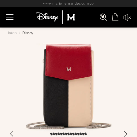
www.mariohernandez.com.co
Inicio
/
Disney
›
‹