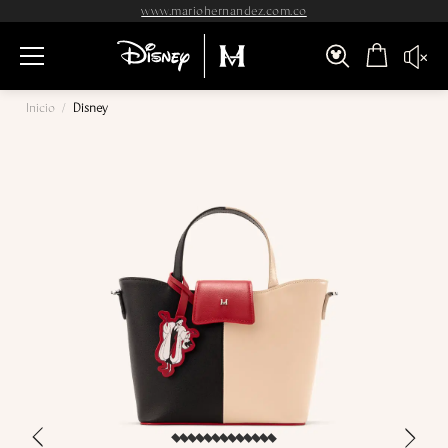
www.mariohernandez.com.co
Inicio
/
Disney
›
‹