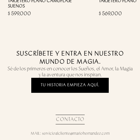
TARJETERO PLANO CAMUFLAJE
TARJETERO PLANO 
SUEÑOS
$ 599.000
$ 569.000
SUSCRÍBETE Y ENTRA EN NUESTRO
MUNDO DE MAGIA.
Sé de los primeros en conocer los Sueños, el Amor, la Magia
y la aventura que nos inspiran.
TU HISTORIA EMPIEZA AQUÍ.
CONTACTO
MAIL: servicioalcliente@mariohernandez.com