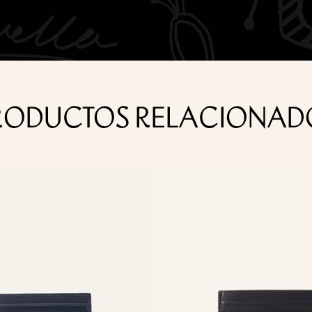
es ventilados y guardar en el empaque original para conservar su 
ms
RODUCTOS RELACIONAD