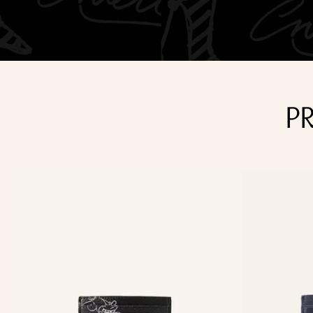
Almacenar siempre en lugar
Peso:
420 Gramos
Dimensiones:
Altura: 14 c
P
Ancho: 24 cms
Profundidad: 8 cms
Garantía:
1 año