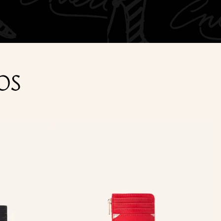
forma.
OS