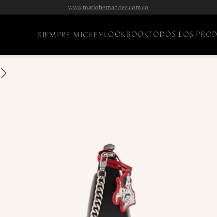
www.mariohernandez.com.co
LOOKBOOK
TODOS LOS PRO
SIEMPRE MICKEY
›