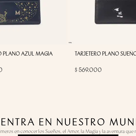
O PLANO AZUL MAGIA
TARJETERO PLANO SUEÑ
0
$ 569.000
Y ENTRA EN NUESTRO MUN
rimeros en conocer los Sueños, el Amor, la Magia y la aventura que n