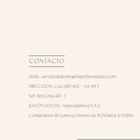
CONTACTO
MAIL: servicioalcliente@mariohernandez.com
DIRECCION: Cra. 68D #13 - 54, Int 7
NIT: 860.066.471-1
RAZÓN SOCIAL: Marroquinera S.A.S.
Contáctanos de Lunes a Viernes de 8:00am a 5:00pm