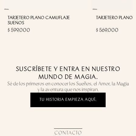
Peso:
320 Gramos
Dimensiones:
Altura: 16,5 cms
TARJETERO PLANO CAMUFLAJE
TARJETERO PLANO 
SUEÑOS
Ancho: 28,5 cms
$ 599.000
$ 569.000
Profundidad: 8 cms
Garantía:
3 meses
SUSCRÍBETE Y ENTRA EN NUESTRO
MUNDO DE MAGIA.
Sé de los primeros en conocer los Sueños, el Amor, la Magia
y la aventura que nos inspiran.
TU HISTORIA EMPIEZA AQUÍ.
CONTACTO