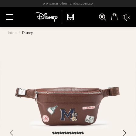
www.mariohernandez.com.co
Inicio
/
Disney
›
‹