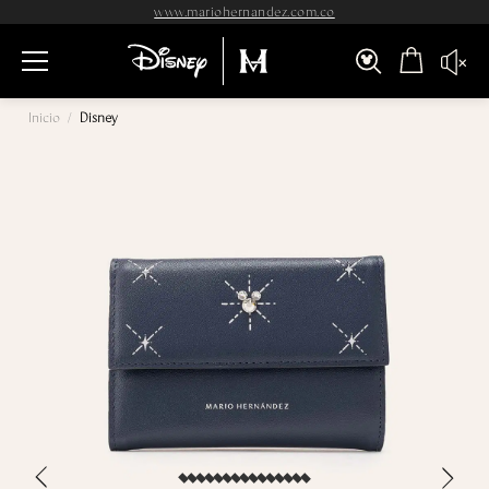
www.mariohernandez.com.co
Inicio
/
Disney
›
‹