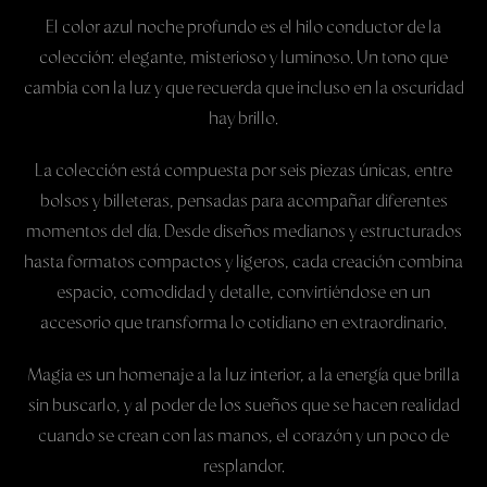
* Almacenar siempre en lugares ventilados."
El color azul noche profundo es el hilo conductor de la
Para la protección de la estampación
colección: elegante, misterioso y luminoso. Un tono que
•No utilizar secadora ni ningun elemento que genere calor
cambia con la luz y que recuerda que incluso en la oscuridad
intenso sobre la estampación
hay brillo.
•Usar un paño humedo con agua para limpieza del
estampado sin refregar
La colección está compuesta por seis piezas únicas, entre
•Evitar el uso de cualquier producto quimico.
bolsos y billeteras, pensadas para acompañar diferentes
•No retorcer o deformar el producto ni la zona del
momentos del día. Desde diseños medianos y estructurados
estampado.
hasta formatos compactos y ligeros, cada creación combina
espacio, comodidad y detalle, convirtiéndose en un
Peso:
12 Gramos
accesorio que transforma lo cotidiano en extraordinario.
Dimensiones:
Profundidad: 3 cms
Magia es un homenaje a la luz interior, a la energía que brilla
Ancho: 13,7 cms
sin buscarlo, y al poder de los sueños que se hacen realidad
Altura: 9 cms
cuando se crean con las manos, el corazón y un poco de
Garantía:
1 año
resplandor.