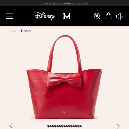
www.mariohernandez.com.co
Inicio
/
Disney
›
‹