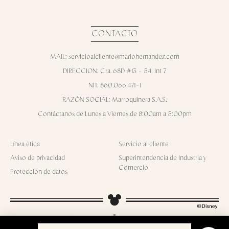
CONTACTO
MAIL: servicioalcliente@mariohernandez.com
DIRECCION: Cra. 68D #13 - 54, Int 7
NIT: 860.066.471-1
RAZÓN SOCIAL: Marroquinera S.A.S.
Contáctanos de Lunes a Viernes de 8:00am a 5:00pm
Línea ética
Servicio al cliente
Aviso de privacidad
Superintendencia de Industria y
Comercio
Protección de datos