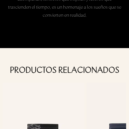
* Almacenar siempre en lugares ventilados.
trascienden el tiempo, es un homenaje a los sueños que se
Para la protección de la estampación
convierten en realidad.
•No utilizar secadora ni ningun elemento que genere calor
intenso sobre la estampación
•Usar un paño humedo con agua para limpieza del
estampado sin refregar
•Evitar el uso de cualquier producto quimico.
•No retorcer o deformar el producto ni la zona del
estampado.
PRODUCTOS RELACIONADOS
Empaque:
Cada producto de Disney | Mario Hernández nace
como un tesoro irrepetible, pensado para quienes sueñan
con llevar en sus manos algo único.
Por eso, cada creación llega dentro de un empaque especial,
diseñado exclusivamente para esta colección, que protege y
resalta cada detalle con el mismo cuidado con el que fue