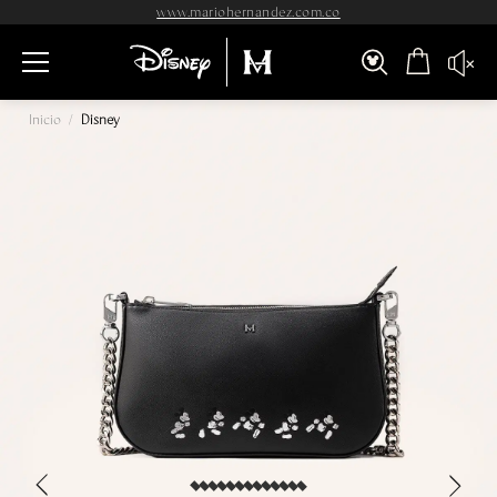
www.mariohernandez.com.co
Inicio
/
Disney
›
‹