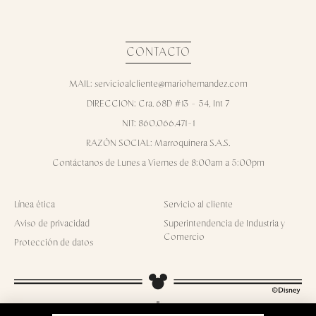
CONTACTO
MAIL: servicioalcliente@mariohernandez.com
DIRECCION: Cra. 68D #13 - 54, Int 7
NIT: 860.066.471-1
RAZÓN SOCIAL: Marroquinera S.A.S.
Contáctanos de Lunes a Viernes de 8:00am a 5:00pm
Línea ética
Servicio al cliente
Aviso de privacidad
Superintendencia de Industria y
Comercio
Protección de datos