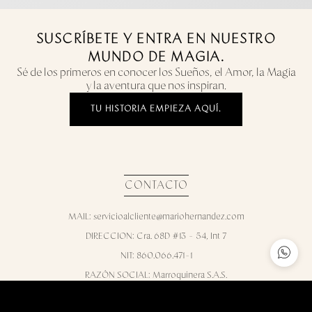
SUSCRÍBETE Y ENTRA EN NUESTRO
MUNDO DE MAGIA.
Sé de los primeros en conocer los Sueños, el Amor, la Magia
y la aventura que nos inspiran.
TU HISTORIA EMPIEZA AQUÍ.
CONTACTO
MAIL: servicioalcliente@mariohernandez.com
DIRECCION: Cra. 68D #13 - 54, Int 7
NIT: 860.066.471-1
RAZÓN SOCIAL: Marroquinera S.A.S.
Contáctanos de Lunes a Viernes de 8:00am a 5:00pm